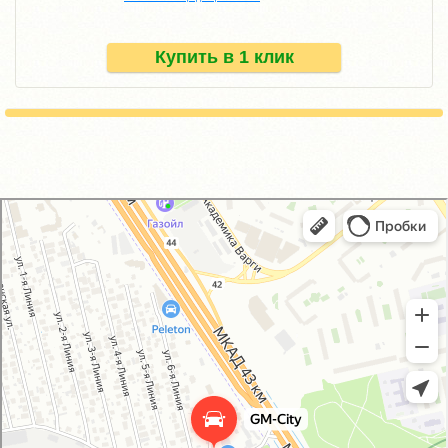
Купить в 1 клик
GM-City&VAG-Repair
Автосервис, автотехцентр в Москве
Магазин автозапчастей и автотоваров в Москве