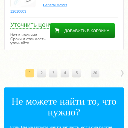
General Motors
12610603
Уточнить цену
ДОБАВИТЬ В КОРЗИНУ
Нет в наличии.
Сроки и стоимость
уточняйте.
1
2
3
4
5
...
20
Не можете найти то, что
нужно?
Если Вы не можете найти запчасть, если она редкая,