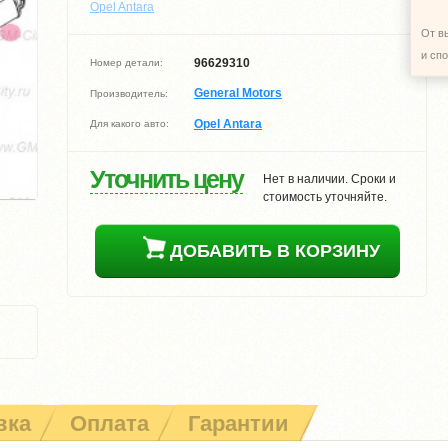
Opel Antara
От в
и сп
96629310
Номер детали:
General Motors
Производитель:
Opel Antara
Для какого авто:
Уточнить цену
Нет в наличии. Сроки и
стоимость уточняйте.
ДОБАВИТЬ В КОРЗИНУ
вка
Оплата
Гарантии