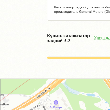
Катализатор задний для автомобил
производитель General Motors (GM
Купить катализатор
Уточнить
задний 3.2
GM-City&VAG-Repair
Автосервис, автотехцентр в Москве
Магазин автозапчастей и автотоваров в Москве