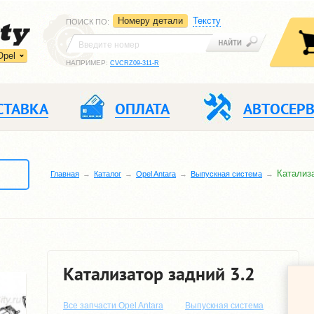
Номеру детали
Тексту
ПОИСК ПО
:
Opel
НАПРИМЕР:
CVCRZ09-311-R
СТАВКА
ОПЛАТА
АВТОСЕР
Катализа
Главная
Каталог
Opel Antara
Выпускная система
Катализатор задний 3.2
Все запчасти Opel Antara
Выпускная система