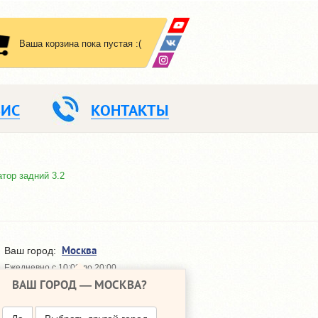
Ваша корзина пока пустая :(
ВИС
КОНТАКТЫ
тор задний 3.2
Москва
Ваш город:
Ежедневно с 10:00 до 20:00
ВАШ ГОРОД —
МОСКВА
?
648-64-30
+7 (495)
648-64-20
+7 (495)
ПЕРЕЗВОНИТЬ МНЕ