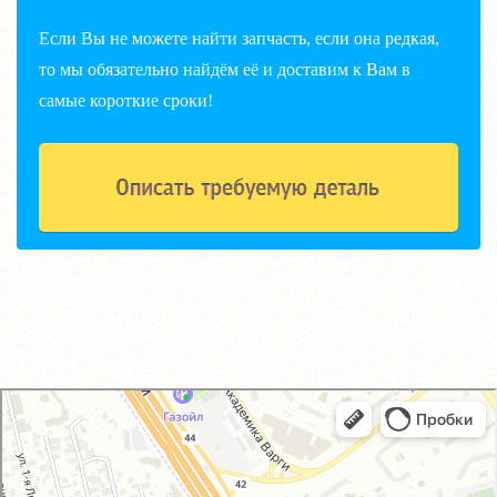
Если Вы не можете найти запчасть, если она редкая,
то мы обязательно найдём её и доставим к Вам в
самые короткие сроки!
GM-City&VAG-Repair
Автосервис, автотехцентр в Москве
Магазин автозапчастей и автотоваров в Москве