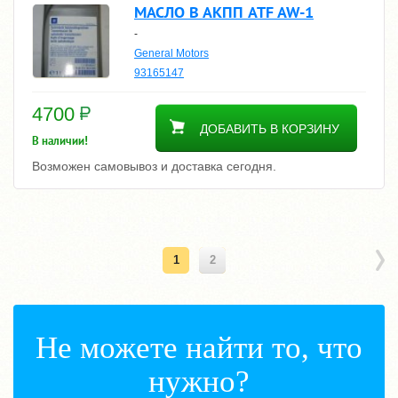
МАСЛО В АКПП ATF AW-1
-
General Motors
93165147
4700
ДОБАВИТЬ В КОРЗИНУ
В наличии!
Возможен самовывоз и доставка сегодня.
1
2
Не можете найти то, что
нужно?