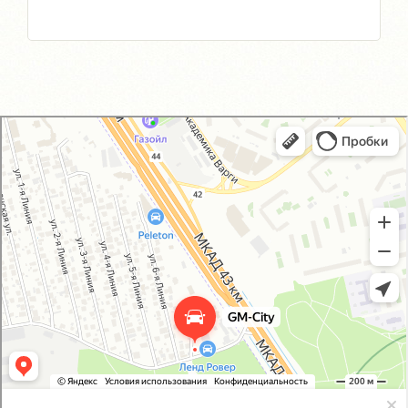
GM-City&VAG-Repair
Автосервис, автотехцентр в Москве
Магазин автозапчастей и автотоваров в Москве