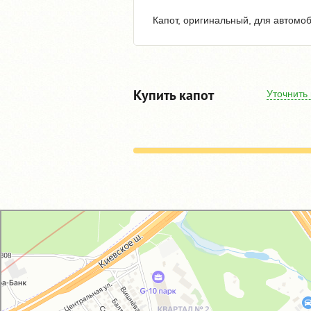
Капот, оригинальный, для автомоб
Купить капот
Уточнить
GM-City&VAG-Repair
Автосервис, автотехцентр в Москве
Магазин автозапчастей и автотоваров в Москве