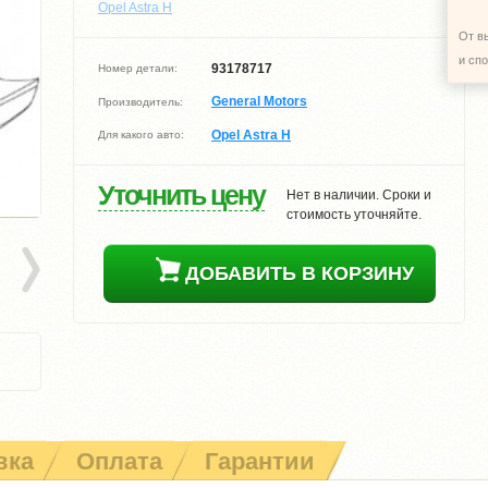
Opel Astra H
От в
и сп
93178717
Номер детали:
General Motors
Производитель:
Opel Astra H
Для какого авто:
Уточнить цену
Нет в наличии. Сроки и
стоимость уточняйте.
ДОБАВИТЬ В КОРЗИНУ
вка
Оплата
Гарантии