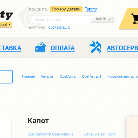
Номеру детали
Тексту
ПОИСК ПО
:
Opel
НАПРИМЕР:
CVCRZ09-311-R
СТАВКА
ОПЛАТА
АВТОСЕР
Главная
Каталог
Opel Astra
Opel Astra H
Кузовные запчасти
Капот
Все запчасти Opel Astra H
Кузовные запчасти