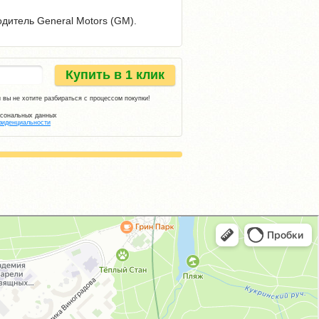
одитель General Motors (GM).
Купить в 1 клик
 вы не хотите разбираться с процессом покупки!
рсональных данных
фиденциальности