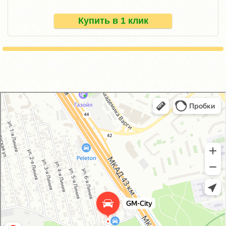
Купить в 1 клик
GM-City&VAG-Repair
Автосервис, автотехцентр в Москве
Магазин автозапчастей и автотоваров в Москве