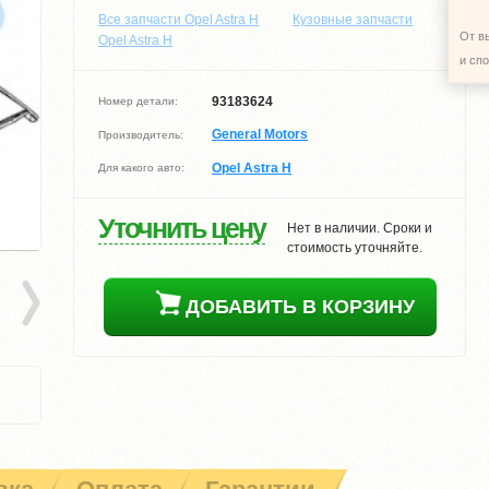
Все запчасти Opel Astra H
Кузовные запчасти
От в
Opel Astra H
и сп
93183624
Номер детали:
General Motors
Производитель:
Opel Astra H
Для какого авто:
Уточнить цену
Нет в наличии. Сроки и
стоимость уточняйте.
ДОБАВИТЬ В КОРЗИНУ