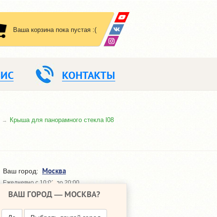
Ваша корзина пока пустая :(
ВИС
КОНТАКТЫ
Крыша для панорамного стекла l08
Москва
Ваш город:
Ежедневно с 10:00 до 20:00
ВАШ ГОРОД —
МОСКВА
?
648-64-30
+7 (495)
648-64-20
+7 (495)
ПЕРЕЗВОНИТЬ МНЕ