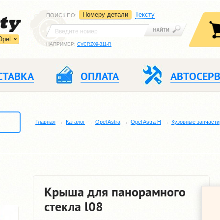
Номеру детали
Тексту
ПОИСК ПО
:
Opel
НАПРИМЕР:
CVCRZ09-311-R
СТАВКА
ОПЛАТА
АВТОСЕР
Главная
Каталог
Opel Astra
Opel Astra H
Кузовные запчасти
Крыша для панорамного
стекла l08