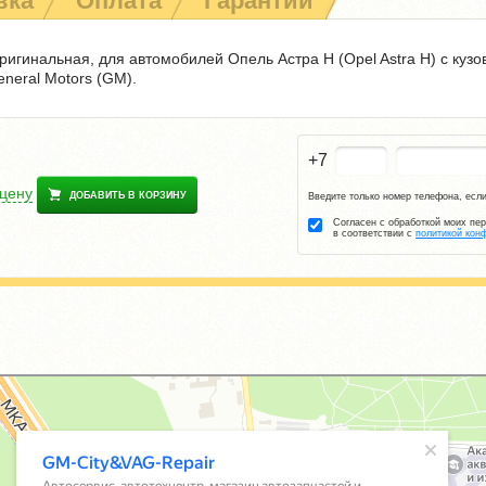
вка
Оплата
Гарантии
игинальная, для автомобилей Опель Астра Н (Opel Astra H) с кузо
eneral Motors (GM).
+7
 цену
ДОБАВИТЬ В КОРЗИНУ
Введите только номер телефона, если
Согласен с обработкой моих пе
в соответствии с
политикой кон