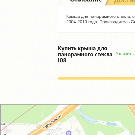
Доста
Крыша для панорамного стекла, ор
2004-2010 года. Производитель G
Купить крыша для
панорамного стекла
Уточнить
l08
GM-City&VAG-Repair
Автосервис, автотехцентр в Москве
Магазин автозапчастей и автотоваров в Москве