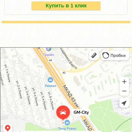
Купить в 1 клик
GM-City&VAG-Repair
Автосервис, автотехцентр в Москве
Магазин автозапчастей и автотоваров в Москве