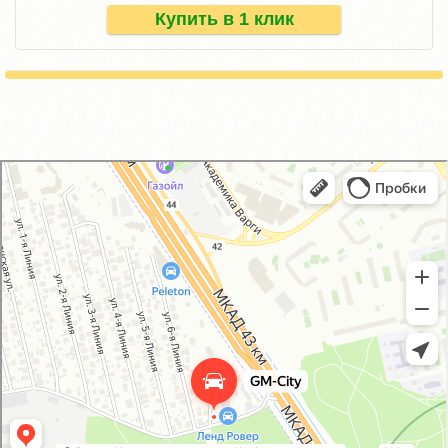
Купить в 1 клик
GM-City&VAG-Repair
Автосервис, автотехцентр в Москве
Магазин автозапчастей и автотоваров в Москве