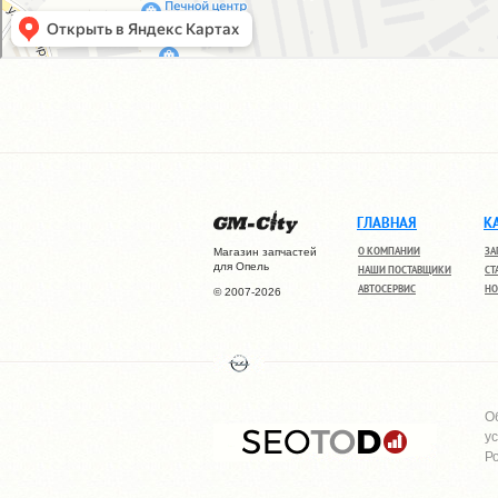
ГЛАВНАЯ
К
О КОМПАНИИ
ЗА
Магазин запчастей
для Опель
НАШИ ПОСТАВЩИКИ
СТ
АВТОСЕРВИС
НО
© 2007-2026
О
у
Р