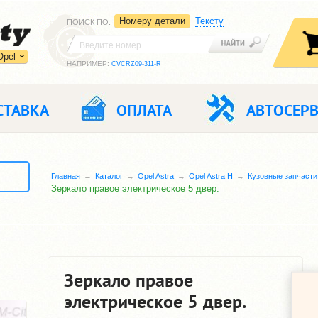
Номеру детали
Тексту
ПОИСК ПО
:
Opel
НАПРИМЕР:
CVCRZ09-311-R
СТАВКА
ОПЛАТА
АВТОСЕР
Главная
Каталог
Opel Astra
Opel Astra H
Кузовные запчасти
Зеркало правое электрическое 5 двер.
Зеркало правое
электрическое 5 двер.