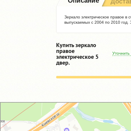
Описание
Доста
Зеркало электрическое правое в с
выпускаемых с 2004 по 2010 год. 
Купить зеркало
правое
Уточнить
электрическое 5
двер.
GM-City&VAG-Repair
Автосервис, автотехцентр в Москве
Магазин автозапчастей и автотоваров в Москве