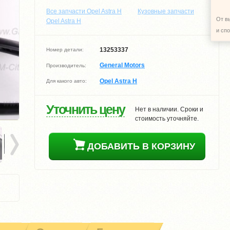
Все запчасти Opel Astra H
Кузовные запчасти
От в
Opel Astra H
и сп
13253337
Номер детали:
General Motors
Производитель:
Opel Astra H
Для какого авто:
Уточнить цену
Нет в наличии. Сроки и
стоимость уточняйте.
ДОБАВИТЬ В КОРЗИНУ