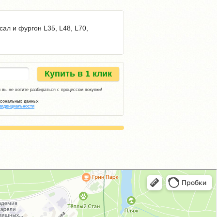
сал и фургон L35, L48, L70,
Купить в 1 клик
 вы не хотите разбираться с процессом покупки!
рсональных данных
фиденциальности