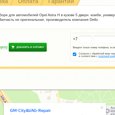
вка
Оплата
Гарантии
боре для автомобилей Opel Astra H в кузове 5 дверн. комби, универ
Запчасть не оригинальная, производитель компания Dello.
+7
 цену
ДОБАВИТЬ В КОРЗИНУ
Введите только номер телефона, если
Согласен с обработкой моих пе
в соответствии с
политикой кон