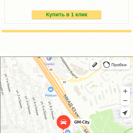
Купить в 1 клик
GM-City&VAG-Repair
Автосервис, автотехцентр в Москве
Магазин автозапчастей и автотоваров в Москве