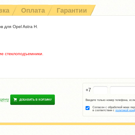
вка
Оплата
Гарантии
 для Opel Astra H.
ие стеклоподъемники.
+7
 цену
ДОБАВИТЬ В КОРЗИНУ
Введите только номер телефона, если
Согласен с обработкой моих пе
в соответствии с
политикой кон