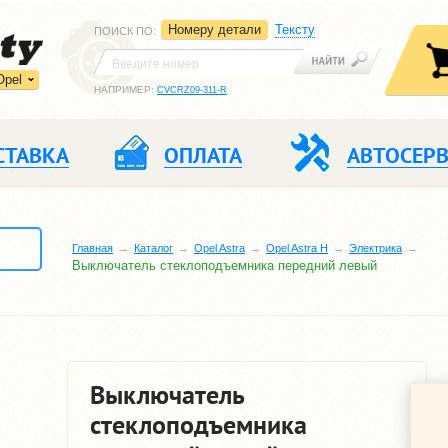
Номеру детали
Тексту
ПОИСК ПО
:
Opel
НАПРИМЕР:
CVCRZ09-311-R
СТАВКА
ОПЛАТА
АВТОСЕР
Главная
Каталог
Opel Astra
Opel Astra H
Электрика
Выключатель стеклоподъемника передний левый
Выключатель
стеклоподъемника