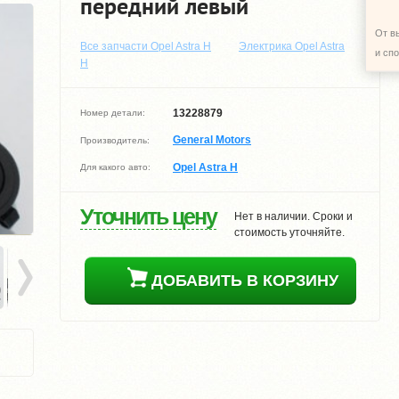
передний левый
От в
Все запчасти Opel Astra H
Электрика Opel Astra
и сп
H
13228879
Номер детали:
General Motors
Производитель:
Opel Astra H
Для какого авто:
Уточнить цену
Нет в наличии. Сроки и
стоимость уточняйте.
ДОБАВИТЬ В КОРЗИНУ