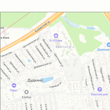
GM-City&VAG-Repair
Автосервис, автотехцентр в Москве
Магазин автозапчастей и автотоваров в Москве