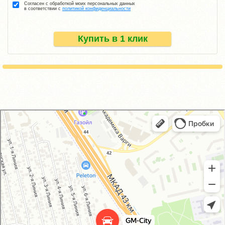
Согласен с обработкой моих персональных данных
в соответствии с
политикой конфиденциальности
Купить в 1 клик
GM-City&VAG-Repair
Автосервис, автотехцентр в Москве
Магазин автозапчастей и автотоваров в Москве