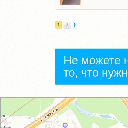
1
2
Не можете 
то, что нуж
GM-City&VAG-Repair
Автосервис, автотехцентр в Москве
Магазин автозапчастей и автотоваров в Москве