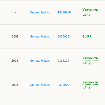
Уточнить
-
General Motors
13228918
й
цену
130
2003
General Motors
90560163
Уточнить
2003-
General Motors
9163109
цену
Уточнить
2003-
General Motors
93199704
цену