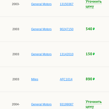
Уточнить
2003-
General Motors
13150367
цену
540
2003
General Motors
90247150
150
2003
General Motors
13142010
890
2003
Miles
AFC1014
Уточнить
2004-
General Motors
93199087
цену