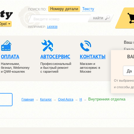
Номеру детали
Тексту
ПОИСК ПО
:
Opel
НАПРИМЕР:
1400838
Ваш 
Ежедн
ВА
ОПЛАТА
АВТОСЕРВИС
КОНТАКТЫ
+7 (4
+7 (4
Наличными,
Профессиональный
Магазин и
безнал, Webmoney
и быстрый ремонт
автосервис в
ПЕРЕ
Да
и QiWI-кошелек
с гарантией
Москве
От выбранног
и способы д
Внутренняя отделка
Главная
Каталог
Opel Astra
H