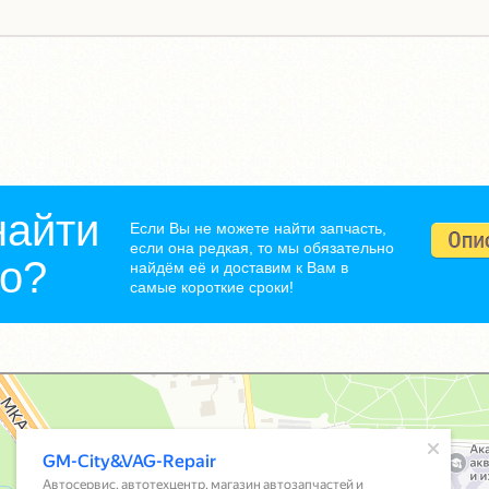
найти
Если Вы не можете найти запчасть,
если она редкая, то мы обязательно
но?
найдём её и доставим к Вам в
самые короткие сроки!