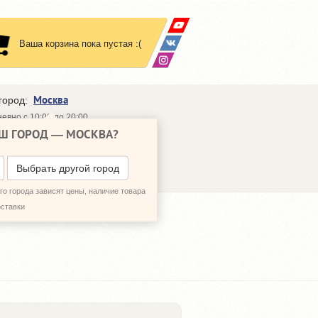
Ваша корзина пока пустая :(
Москва
город:
евно с 10:00 до 20:00
Ш ГОРОД —
МОСКВА
?
648-64-30
95)
648-64-20
95)
ЗВОНИТЬ МНЕ
Выбрать другой город
о города зависят цены, наличие товара
оставки