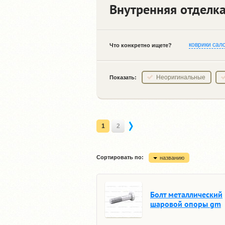
Внутренняя отделка
коврики сал
Что конкретно ищете?
Неоригинальные
Показать:
1
2
Сортировать по:
названию
Болт металлический
шаровой опоры gm