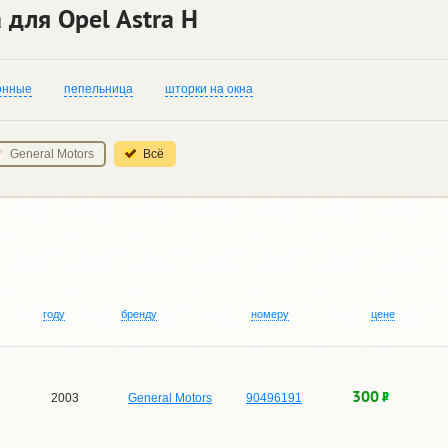
 для Opel Astra H
онные
пепельница
шторки на окна
General Motors
Всё
году
бренду
номеру
цене
300
2003
General Motors
90496191