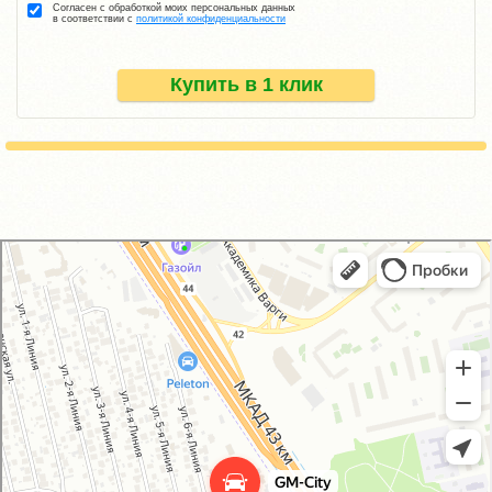
Согласен с обработкой моих персональных данных
в соответствии с
политикой конфиденциальности
Купить в 1 клик
GM-City&VAG-Repair
Автосервис, автотехцентр в Москве
Магазин автозапчастей и автотоваров в Москве