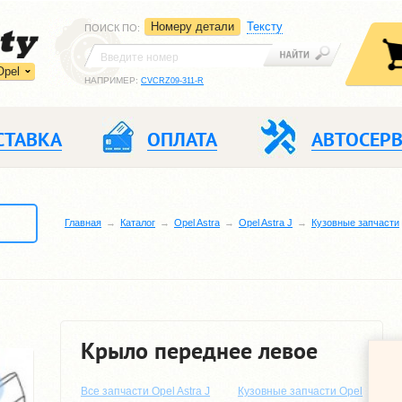
Номеру детали
Тексту
ПОИСК ПО
:
Opel
НАПРИМЕР:
CVCRZ09-311-R
СТАВКА
ОПЛАТА
АВТОСЕР
Главная
Каталог
Opel Astra
Opel Astra J
Кузовные запчасти
Крыло переднее левое
Все запчасти Opel Astra J
Кузовные запчасти Opel