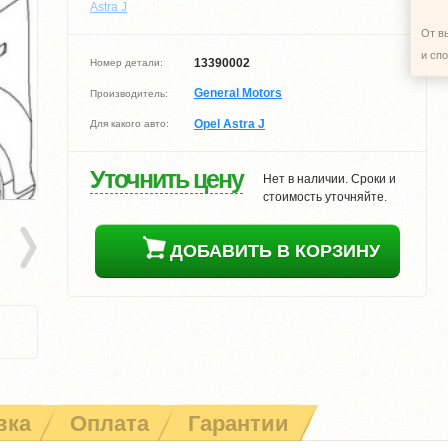
Astra J
От в
и сп
13390002
Номер детали:
General Motors
Производитель:
Opel Astra J
Для какого авто:
Уточнить цену
Нет в наличии. Сроки и
стоимость уточняйте.
ДОБАВИТЬ В КОРЗИНУ
вка
Оплата
Гарантии