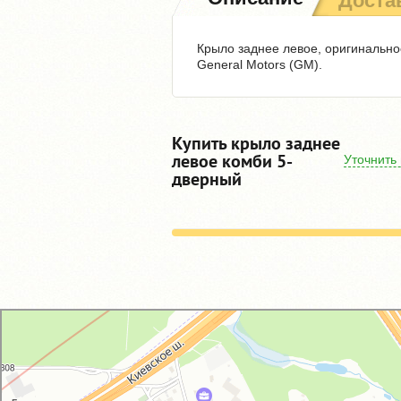
Доста
Крыло заднее левое, оригинальное
General Motors (GM).
Купить крыло заднее
левое комби 5-
Уточнить
дверный
GM-City&VAG-Repair
Автосервис, автотехцентр в Москве
Магазин автозапчастей и автотоваров в Москве