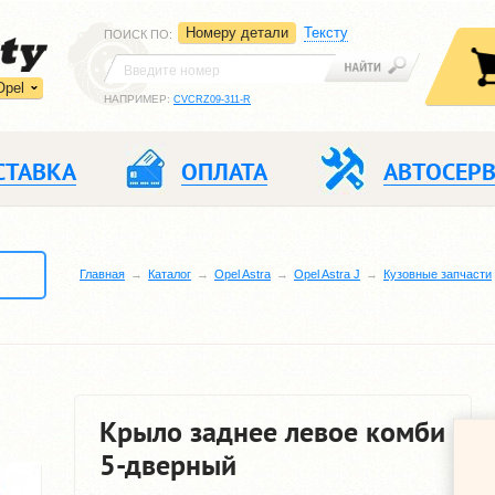
Номеру детали
Тексту
ПОИСК ПО
:
Opel
НАПРИМЕР:
CVCRZ09-311-R
СТАВКА
ОПЛАТА
АВТОСЕР
Главная
Каталог
Opel Astra
Opel Astra J
Кузовные запчасти
Крыло заднее левое комби
5-дверный