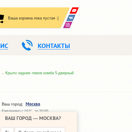
Ваша корзина пока пустая :(
ВИС
КОНТАКТЫ
Крыло заднее левое комби 5-дверный
Москва
Ваш город:
Ежедневно с 10:00 до 20:00
ВАШ ГОРОД —
МОСКВА
?
648-64-30
+7 (495)
648-64-20
+7 (495)
ПЕРЕЗВОНИТЬ МНЕ