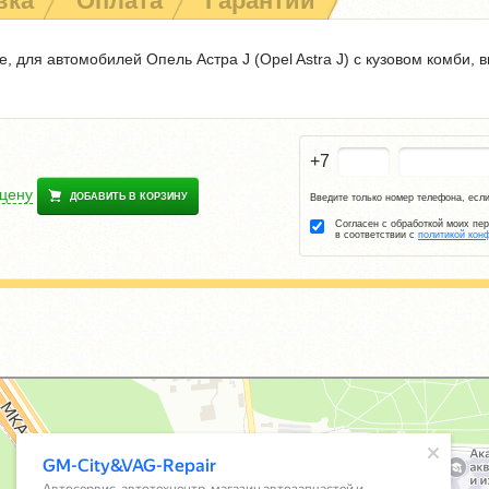
вка
Оплата
Гарантии
, для автомобилей Опель Астра J (Opel Astra J) с кузовом комби, 
+7
 цену
ДОБАВИТЬ В КОРЗИНУ
Введите только номер телефона, если
Согласен с обработкой моих пе
в соответствии с
политикой кон