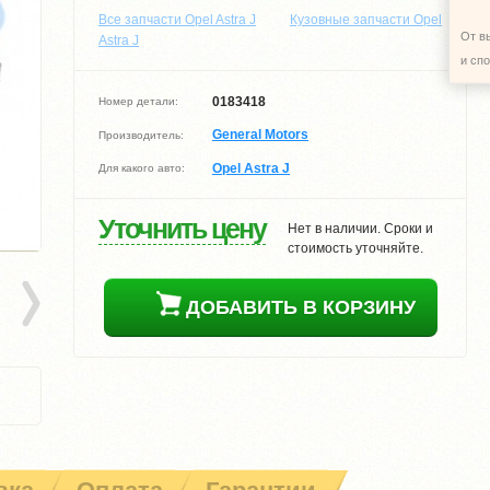
Все запчасти Opel Astra J
Кузовные запчасти Opel
От в
Astra J
и сп
0183418
Номер детали:
General Motors
Производитель:
Opel Astra J
Для какого авто:
Уточнить цену
Нет в наличии. Сроки и
стоимость уточняйте.
ДОБАВИТЬ В КОРЗИНУ