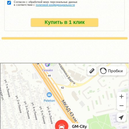
Согласен с обработкой моих персональных данных
в соответствии с
политикой конфиденциальности
Купить в 1 клик
GM-City&VAG-Repair
Автосервис, автотехцентр в Москве
Магазин автозапчастей и автотоваров в Москве