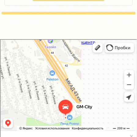
GM-City&VAG-Repair
Автосервис, автотехцентр в Москве
Магазин автозапчастей и автотоваров в Москве