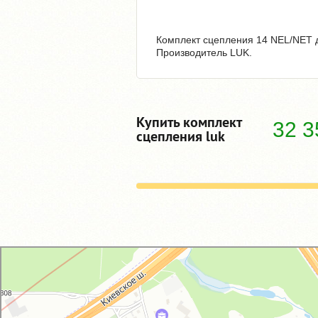
Комплект сцепления 14 NEL/NET дл
Производитель LUK.
Купить комплект
32 
сцепления luk
GM-City&VAG-Repair
Автосервис, автотехцентр в Москве
Магазин автозапчастей и автотоваров в Москве