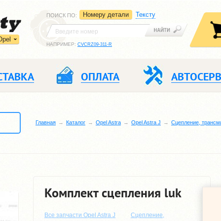
Номеру детали
Тексту
ПОИСК ПО
:
Opel
НАПРИМЕР:
CVCRZ09-311-R
СТАВКА
ОПЛАТА
АВТОСЕР
Главная
Каталог
Opel Astra
Opel Astra J
Сцепление, трансм
Комплект сцепления luk
Все запчасти Opel Astra J
Сцепление,