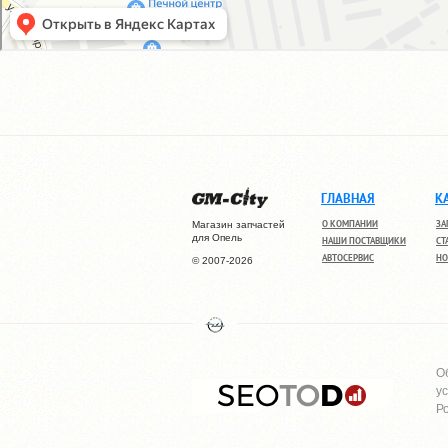
ГЛАВНАЯ
К
О КОМПАНИИ
ЗА
Магазин запчастей
для Опель
НАШИ ПОСТАВЩИКИ
СТ
АВТОСЕРВИС
НО
© 2007-2026
О
у
Р