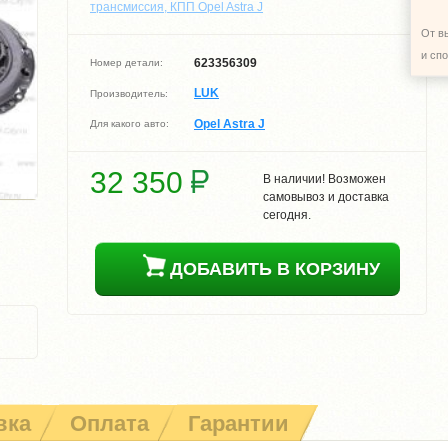
трансмиссия, КПП Opel Astra J
От в
и сп
623356309
Номер детали:
LUK
Производитель:
Opel Astra J
Для какого авто:
32 350
В наличии! Возможен
самовывоз и доставка
сегодня.
ДОБАВИТЬ В КОРЗИНУ
вка
Оплата
Гарантии