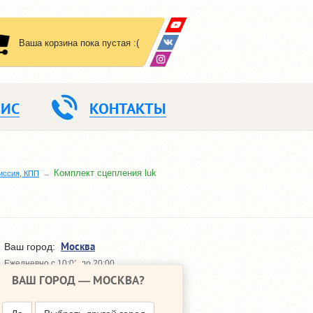
Ваша корзина пока пустая :(
ВИС
КОНТАКТЫ
Комплект сцепления luk
иссия, КПП
Москва
Ваш город:
Ежедневно с 10:00 до 20:00
ВАШ ГОРОД —
МОСКВА
?
648-64-30
+7 (495)
648-64-20
+7 (495)
ПЕРЕЗВОНИТЬ МНЕ