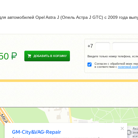
я автомобилей Opel Astra J (Опель Астра J GTC) с 2009 года вып
+7
350
ДОБАВИТЬ В КОРЗИНУ
Введите только номер телефона, если
Согласен с обработкой моих пе
в соответствии с
политикой кон