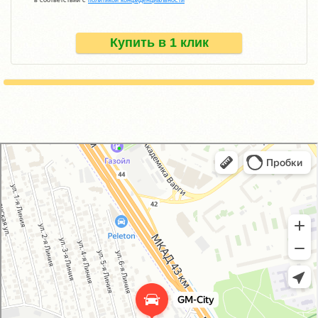
в соответствии с
политикой конфиденциальности
Купить в 1 клик
GM-City&VAG-Repair
Автосервис, автотехцентр в Москве
Магазин автозапчастей и автотоваров в Москве