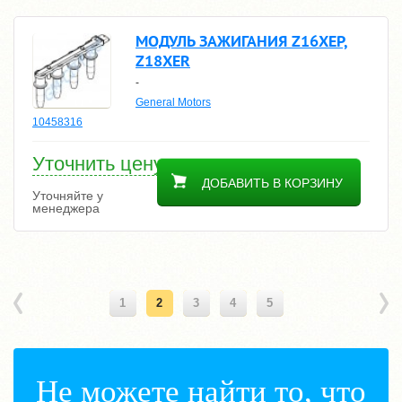
МОДУЛЬ ЗАЖИГАНИЯ Z16XEP,
Z18XER
-
General Motors
10458316
Уточнить цену
ДОБАВИТЬ В КОРЗИНУ
Уточняйте у
менеджера
1
2
3
4
5
Не можете найти то, что