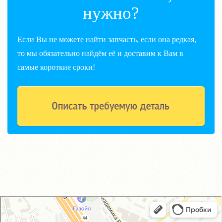
нужно?
Если Вы не можете найти запчасть, если она редкая,
то мы обязательно найдём её и доставим к Вам в
самые короткие сроки!
GM-City&VAG-Repair
Автосервис, автотехцентр в Москве
Магазин автозапчастей и автотоваров в Москве