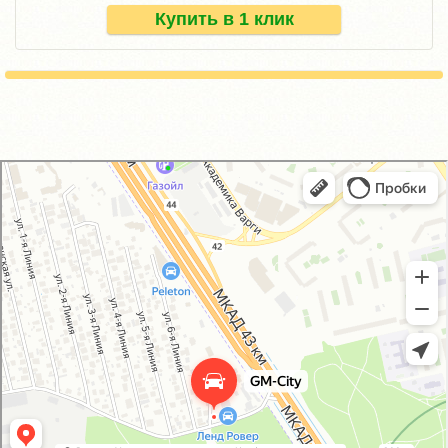
Купить в 1 клик
GM-City&VAG-Repair
Автосервис, автотехцентр в Москве
Магазин автозапчастей и автотоваров в Москве