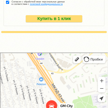
Согласен с обработкой моих персональных данных
в соответствии с
политикой конфиденциальности
Купить в 1 клик
GM-City&VAG-Repair
Автосервис, автотехцентр в Москве
Магазин автозапчастей и автотоваров в Москве