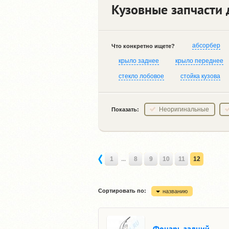
Кузовные запчасти 
абсорбер
Что конкретно ищете?
крыло заднее
крыло переднее
стекло лобовое
стойка кузова
Неоригинальные
Показать:
1
...
8
9
10
11
12
Сортировать по:
названию
Фонарь задний