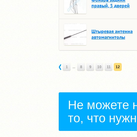
правый, 5 дверей
Штыревая антенна
автомагнитолы
1
...
8
9
10
11
12
Не можете 
то, что нуж