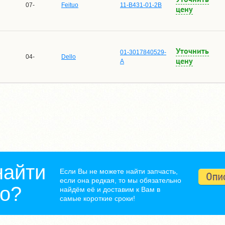
07-
Feituo
11-B431-01-2B
цену
Уточнить
01-3017840529-
04-
Dello
цену
A
найти
Если Вы не можете найти запчасть,
если она редкая, то мы обязательно
но?
найдём её и доставим к Вам в
самые короткие сроки!