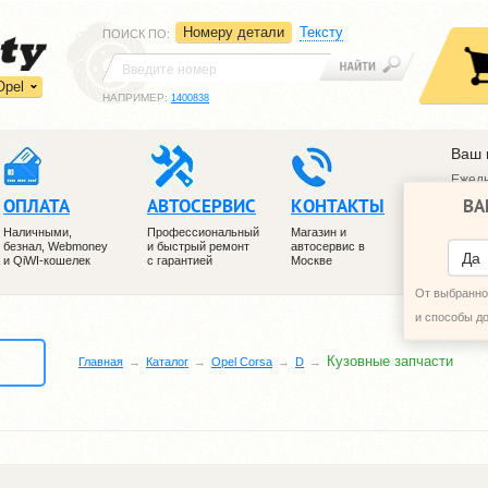
Номеру детали
Тексту
ПОИСК ПО
:
Opel
НАПРИМЕР:
1400838
Ваш 
Ежедн
ВА
ОПЛАТА
АВТОСЕРВИС
КОНТАКТЫ
+7 (4
+7 (4
Наличными,
Профессиональный
Магазин и
безнал, Webmoney
и быстрый ремонт
автосервис в
ПЕРЕ
Да
и QiWI-кошелек
с гарантией
Москве
От выбранног
и способы д
Кузовные запчасти
Главная
Каталог
Opel Corsa
D