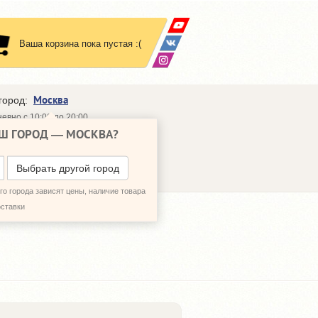
Ваша корзина пока пустая :(
Москва
город:
евно с 10:00 до 20:00
Ш ГОРОД —
МОСКВА
?
648-64-30
95)
648-64-20
95)
ЗВОНИТЬ МНЕ
Выбрать другой город
о города зависят цены, наличие товара
оставки