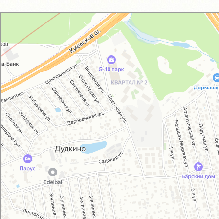
GM-City&VAG-Repair
Автосервис, автотехцентр в Москве
Магазин автозапчастей и автотоваров в Москве