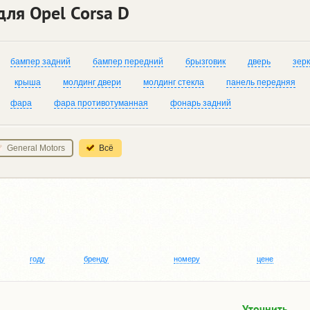
для Opel Corsa D
бампер задний
бампер передний
брызговик
дверь
зер
крыша
молдинг двери
молдинг стекла
панель передняя
фара
фара противотуманная
фонарь задний
General Motors
Всё
году
бренду
номеру
цене
Уточнить