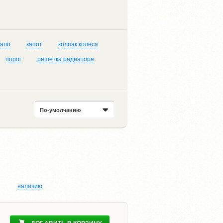
кало
капот
колпак колеса
порог
решетка радиатора
По-умолчанию
наличию