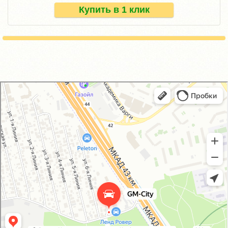
Купить в 1 клик
GM-City&VAG-Repair
Автосервис, автотехцентр в Москве
Магазин автозапчастей и автотоваров в Москве