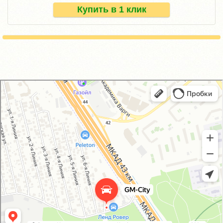
Купить в 1 клик
GM-City&VAG-Repair
Автосервис, автотехцентр в Москве
Магазин автозапчастей и автотоваров в Москве