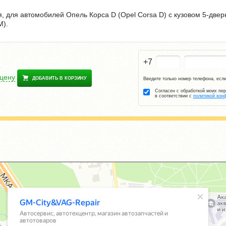
, для автомобилей Опель Корса D (Opel Corsa D) с кузовом 5-дверн
M).
+7
 цену
ДОБАВИТЬ В КОРЗИНУ
Введите только номер телефона, если
Согласен с обработкой моих пе
в соответствии с
политикой кон