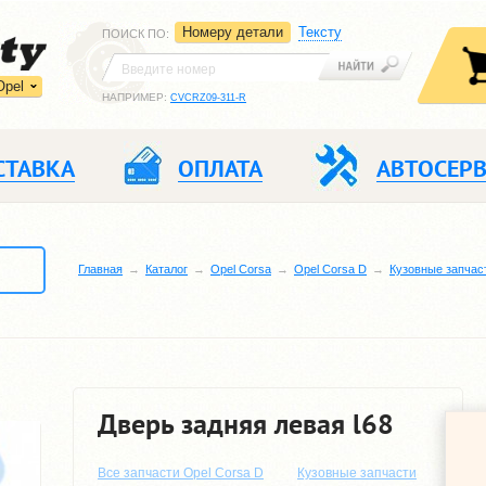
Номеру детали
Тексту
ПОИСК ПО
:
Opel
НАПРИМЕР:
CVCRZ09-311-R
СТАВКА
ОПЛАТА
АВТОСЕР
Главная
Каталог
Opel Corsa
Opel Corsa D
Кузовные запчас
Дверь задняя левая l68
Все запчасти Opel Corsa D
Кузовные запчасти