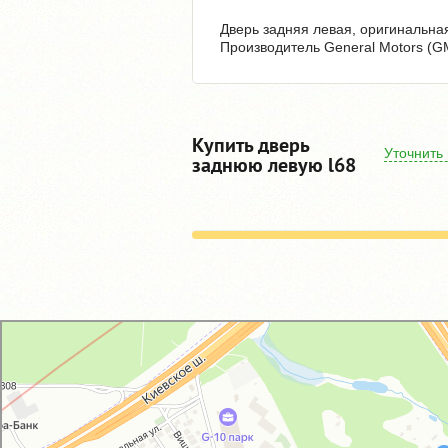
Дверь задняя левая, оригинальная
Производитель General Motors (G
Купить дверь
Уточнить
заднюю левую l68
GM-City&VAG-Repair
Автосервис, автотехцентр в Москве
Магазин автозапчастей и автотоваров в Москве