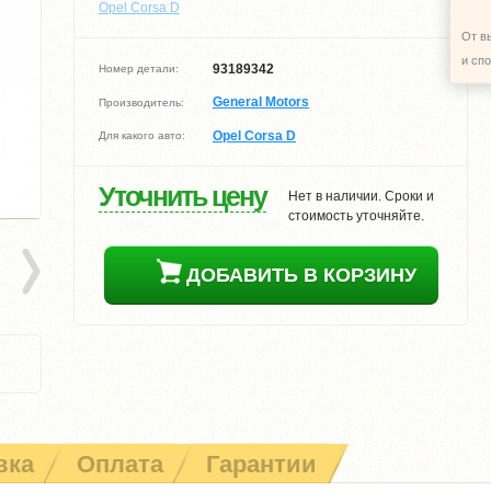
Opel Corsa D
От в
и сп
93189342
Номер детали:
General Motors
Производитель:
Opel Corsa D
Для какого авто:
Уточнить цену
Нет в наличии. Сроки и
стоимость уточняйте.
ДОБАВИТЬ В КОРЗИНУ
вка
Оплата
Гарантии