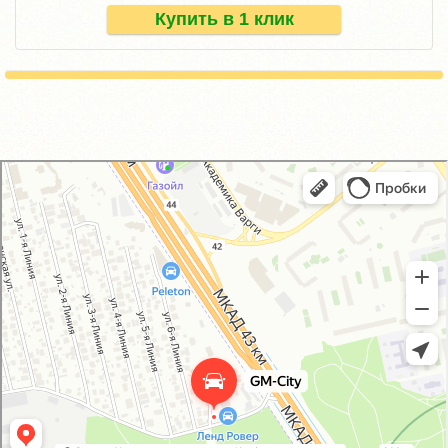
Купить в 1 клик
GM-City&VAG-Repair
Автосервис, автотехцентр в Москве
Магазин автозапчастей и автотоваров в Москве