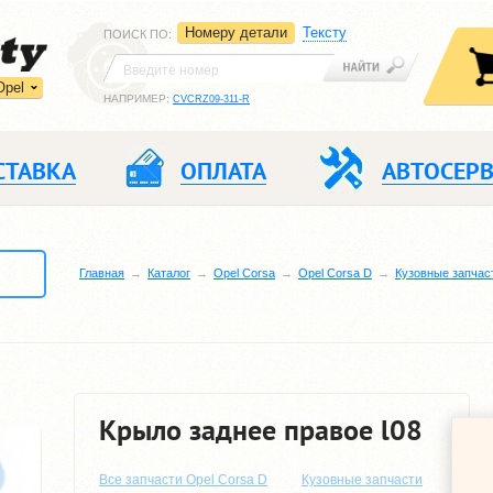
Номеру детали
Тексту
ПОИСК ПО
:
Opel
НАПРИМЕР:
CVCRZ09-311-R
СТАВКА
ОПЛАТА
АВТОСЕР
Главная
Каталог
Opel Corsa
Opel Corsa D
Кузовные запчас
Крыло заднее правое l08
Все запчасти Opel Corsa D
Кузовные запчасти