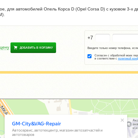
е, для автомобилей Опель Корса D (Opel Corsa D) с кузовом 3-х д
M).
+7
 цену
ДОБАВИТЬ В КОРЗИНУ
Введите только номер телефона, если
Согласен с обработкой моих пе
в соответствии с
политикой кон