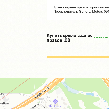
Крыло заднее правое, оригинально
Производитель General Motors (G
Купить крыло заднее
Уточнить
правое l08
GM-City&VAG-Repair
Автосервис, автотехцентр в Москве
Магазин автозапчастей и автотоваров в Москве