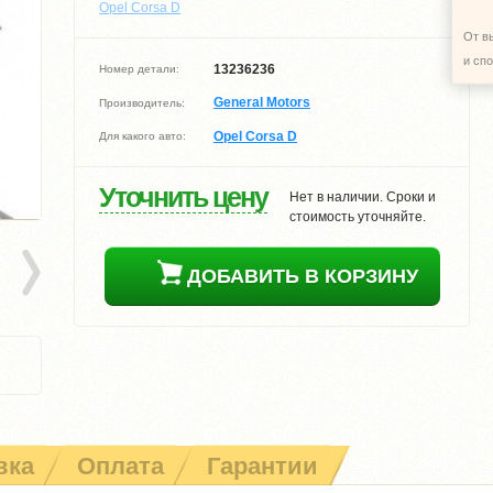
Opel Corsa D
От в
и сп
13236236
Номер детали:
General Motors
Производитель:
Opel Corsa D
Для какого авто:
Уточнить цену
Нет в наличии. Сроки и
стоимость уточняйте.
ДОБАВИТЬ В КОРЗИНУ
вка
Оплата
Гарантии