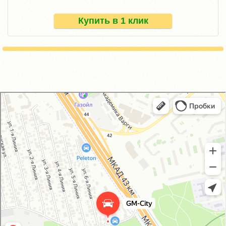
Купить в 1 клик
GM-City&VAG-Repair
Автосервис, автотехцентр в Москве
Магазин автозапчастей и автотоваров в Москве