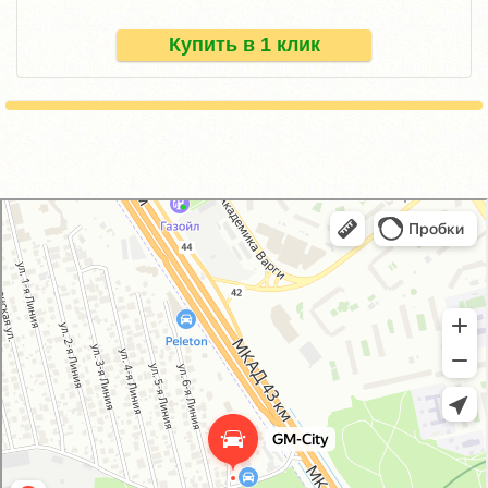
Купить в 1 клик
GM-City&VAG-Repair
Автосервис, автотехцентр в Москве
Магазин автозапчастей и автотоваров в Москве