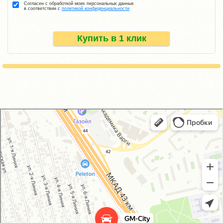
Согласен с обработкой моих персональных данных
в соответствии с
политикой конфиденциальности
Купить в 1 клик
GM-City&VAG-Repair
Автосервис, автотехцентр в Москве
Магазин автозапчастей и автотоваров в Москве