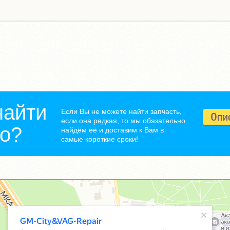
найти
Если Вы не можете найти запчасть,
если она редкая, то мы обязательно
но?
найдём её и доставим к Вам в
самые короткие сроки!