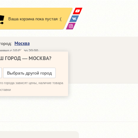
Ваша корзина пока пустая :(
Москва
город:
евно с 10:00 до 20:00
Ш ГОРОД —
МОСКВА
?
648-64-30
95)
648-64-20
95)
ЗВОНИТЬ МНЕ
Выбрать другой город
о города зависят цены, наличие товара
оставки