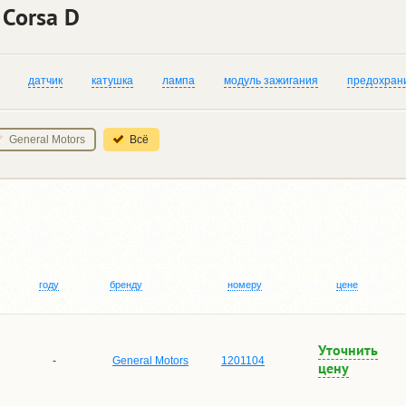
 Corsa D
датчик
катушка
лампа
модуль зажигания
предохран
General Motors
Всё
году
бренду
номеру
цене
Уточнить
-
General Motors
1201104
цену