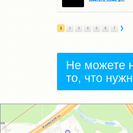
1
2
3
4
5
6
7
Не можете 
то, что нуж
GM-City&VAG-Repair
Автосервис, автотехцентр в Москве
Магазин автозапчастей и автотоваров в Москве