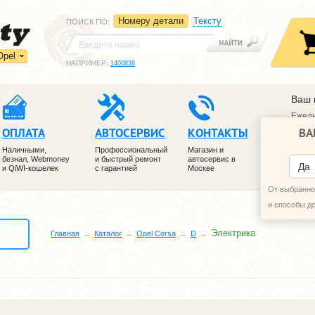
Номеру детали
Тексту
ПОИСК ПО
:
Opel
НАПРИМЕР:
1400838
Ваш 
Ежедн
ВА
ОПЛАТА
АВТОСЕРВИС
КОНТАКТЫ
+7 (4
+7 (4
Наличными,
Профессиональный
Магазин и
безнал, Webmoney
и быстрый ремонт
автосервис в
ПЕРЕ
Да
и QiWI-кошелек
с гарантией
Москве
От выбранног
и способы д
Электрика
Главная
Каталог
Opel Corsa
D