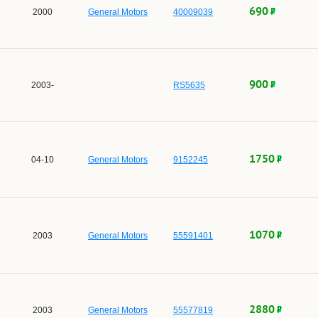
690
2000
General Motors
40009039
900
2003-
RS5635
1750
04-10
General Motors
9152245
1070
2003
General Motors
55591401
2880
2003
General Motors
55577819