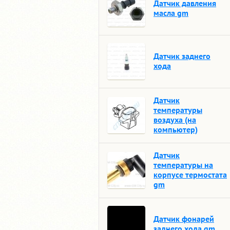
Датчик давления
масла gm
Датчик заднего
хода
Датчик
температуры
воздуха (на
компьютер)
Датчик
температуры на
корпусе термостата
gm
Датчик фонарей
заднего хода gm