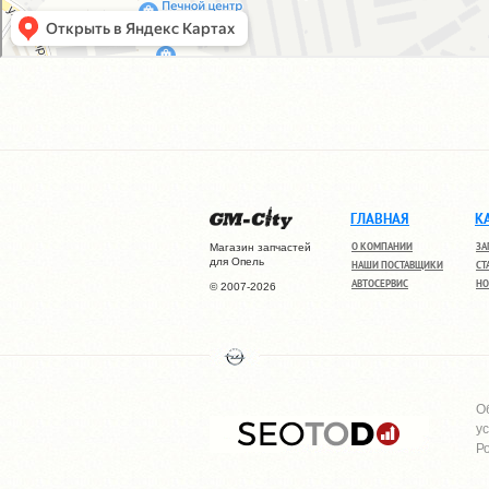
ГЛАВНАЯ
К
О КОМПАНИИ
ЗА
Магазин запчастей
для Опель
НАШИ ПОСТАВЩИКИ
СТ
АВТОСЕРВИС
НО
© 2007-2026
О
у
Р