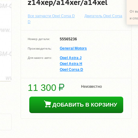
z14xep/a14xer/a14xel
От в
Все запчасти Opel Corsa D
Двигатель Opel Corsa
и сп
D
55565236
Номер детали:
General Motors
Производитель:
Opel Astra J
Для какого авто:
Opel Astra H
Opel Corsa D
11 300
Неизвестно
ДОБАВИТЬ В КОРЗИНУ