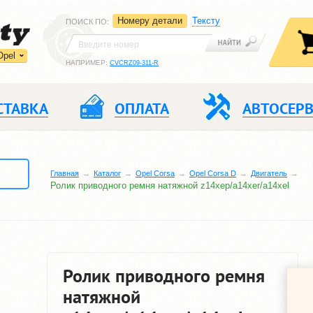
Номеру детали
Тексту
ПОИСК ПО
:
Opel
НАПРИМЕР:
CVCRZ09-311-R
СТАВКА
ОПЛАТА
АВТОСЕР
Главная
Каталог
Opel Corsa
Opel Corsa D
Двигатель
Ролик приводного ремня натяжной z14xep/a14xer/a14xel
Ролик приводного ремня
натяжной