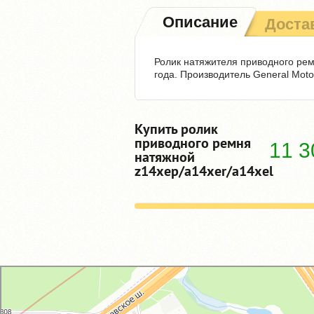
Описание
Доста
Ролик натяжителя приводного ремн
года. Производитель General Moto
Купить ролик
приводного ремня
11 
натяжной
z14xep/a14xer/a14xel
GM-City&VAG-Repair
Автосервис, автотехцентр в Москве
Магазин автозапчастей и автотоваров в Москве