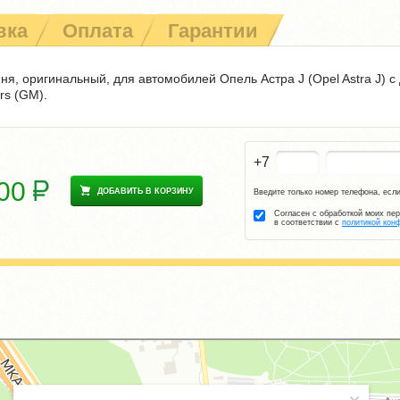
вка
Оплата
Гарантии
я, оригинальный, для автомобилей Опель Астра J (Opel Astra J) с 
rs (GM).
+7
300
ДОБАВИТЬ В КОРЗИНУ
Введите только номер телефона, если
Согласен с обработкой моих пе
в соответствии с
политикой кон