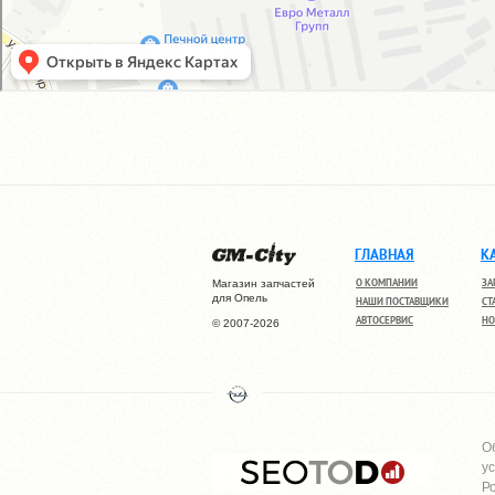
ГЛАВНАЯ
К
О КОМПАНИИ
ЗА
Магазин запчастей
для Опель
НАШИ ПОСТАВЩИКИ
СТ
АВТОСЕРВИС
НО
© 2007-2026
О
у
Р