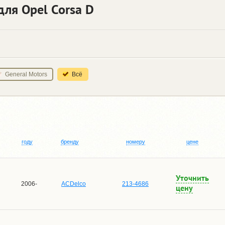
для Opel Corsa D
General Motors
Всё
году
бренду
номеру
цене
Уточнить
2006-
ACDelco
213-4686
цену