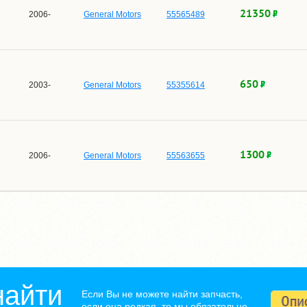
21350
2006-
General Motors
55565489
650
2003-
General Motors
55355614
1300
2006-
General Motors
55563655
найти
Если Вы не можете найти запчасть,
если она редкая, то мы обязательно