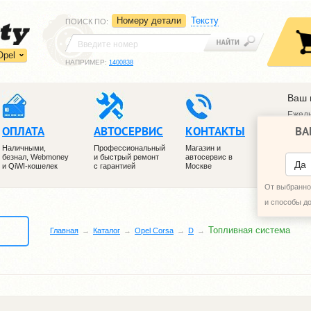
Номеру детали
Тексту
ПОИСК ПО
:
Opel
НАПРИМЕР:
1400838
Ваш 
Ежедн
ВА
ОПЛАТА
АВТОСЕРВИС
КОНТАКТЫ
+7 (4
+7 (4
Наличными,
Профессиональный
Магазин и
безнал, Webmoney
и быстрый ремонт
автосервис в
ПЕРЕ
Да
и QiWI-кошелек
с гарантией
Москве
От выбранног
и способы д
Топливная система
Главная
Каталог
Opel Corsa
D