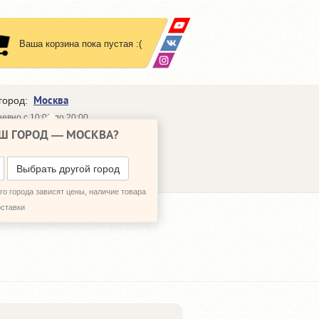
Ваша корзина пока пустая :(
Москва
город:
евно с 10:00 до 20:00
Ш ГОРОД —
МОСКВА
?
648-64-30
95)
648-64-20
95)
ЗВОНИТЬ МНЕ
Выбрать другой город
о города зависят цены, наличие товара
оставки