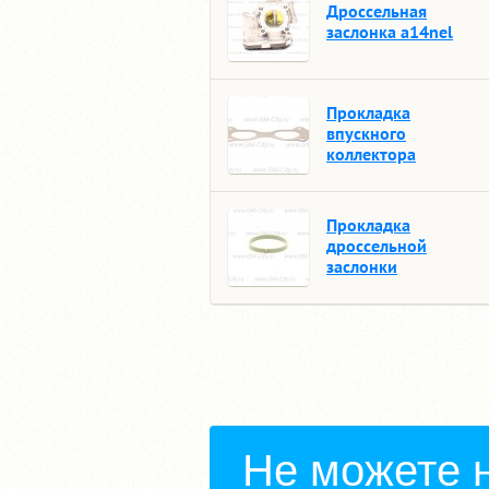
Дроссельная
заслонка a14nel
Прокладка
впускного
коллектора
Прокладка
дроссельной
заслонки
Не можете 