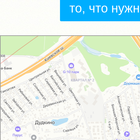
то, что нуж
GM-City&VAG-Repair
Автосервис, автотехцентр в Москве
Магазин автозапчастей и автотоваров в Москве