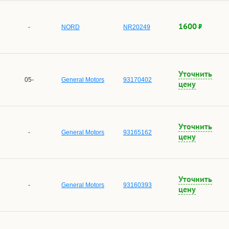
1600
-
NORD
NR20249
Уточнить
05-
General Motors
93170402
цену
Уточнить
-
General Motors
93165162
цену
Уточнить
-
General Motors
93160393
цену