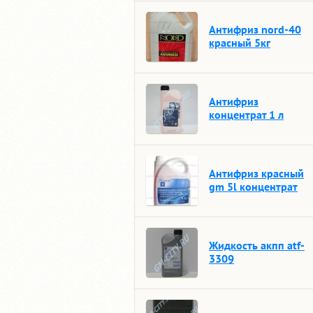
Антифриз nord-40
красный 5кг
Антифриз
концентрат 1 л
Антифриз красный
gm 5l концентрат
Жидкость акпп atf-
3309