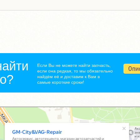
найти
Если Вы не можете найти запчасть,
если она редкая, то мы обязательно
но?
найдём её и доставим к Вам в
самые короткие сроки!