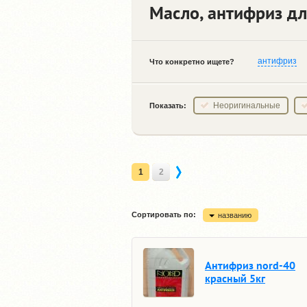
Масло, антифриз дл
антифриз
Что конкретно ищете?
Неоригинальные
Показать:
1
2
Сортировать по:
названию
Антифриз nord-40
красный 5кг