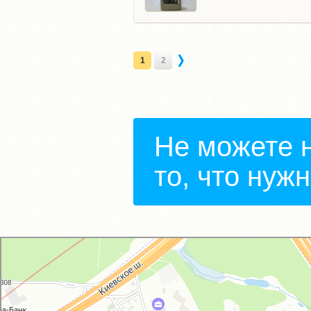
1
2
Не можете 
то, что нуж
GM-City&VAG-Repair
Автосервис, автотехцентр в Москве
Магазин автозапчастей и автотоваров в Москве