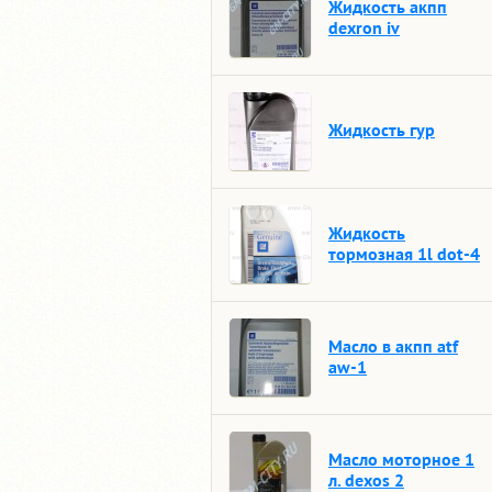
Жидкость акпп
dexron iv
Жидкость гур
Жидкость
тормозная 1l dot-4
Масло в акпп atf
aw-1
Масло моторное 1
л. dexos 2