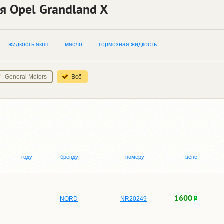
я Opel Grandland X
жидкость акпп
масло
тормозная жидкость
General Motors
Всё
году
бренду
номеру
цене
1600
-
NORD
NR20249