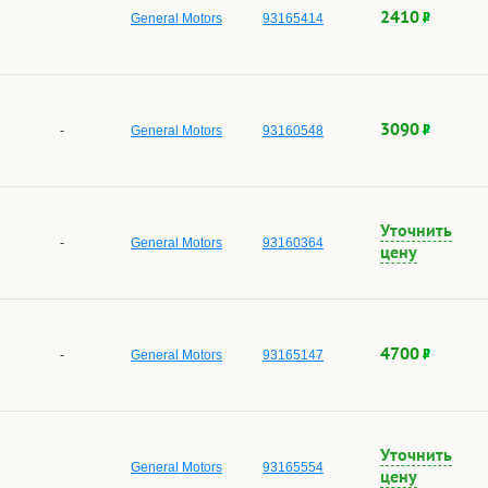
2410
General Motors
93165414
3090
-
General Motors
93160548
Уточнить
-
General Motors
93160364
цену
4700
-
General Motors
93165147
Уточнить
General Motors
93165554
цену