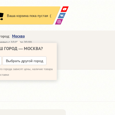
Ваша корзина пока пустая :(
Москва
город:
евно с 10:00 до 20:00
Ш ГОРОД —
МОСКВА
?
648-64-30
95)
648-64-20
95)
ЗВОНИТЬ МНЕ
Выбрать другой город
о города зависят цены, наличие товара
оставки