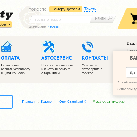
Номеру детали
Тексту
ПОИСК ПО
:
Opel
НАПРИМЕР:
1400838
Ваш 
Ежедн
ВА
ОПЛАТА
АВТОСЕРВИС
КОНТАКТЫ
+7 (4
+7 (4
Наличными,
Профессиональный
Магазин и
безнал, Webmoney
и быстрый ремонт
автосервис в
ПЕРЕ
Да
и QiWI-кошелек
с гарантией
Москве
От выбранног
и способы д
Масло, антифриз
Главная
Каталог
Opel Grandland X