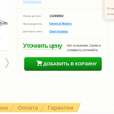
Opel Insignia
От в
и сп
13269802
Номер детали:
General Motors
Производитель:
Opel Insignia
Для какого авто:
Уточнить цену
Нет в наличии. Сроки и
стоимость уточняйте.
ДОБАВИТЬ В КОРЗИНУ
вка
Оплата
Гарантии