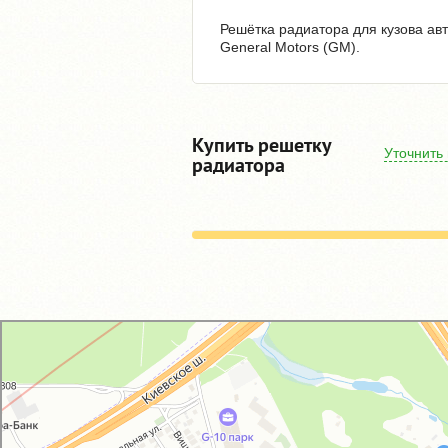
Решётка радиатора для кузова авт
General Motors (GM).
Купить решетку
Уточнить
радиатора
GM-City&VAG-Repair
Автосервис, автотехцентр в Москве
Магазин автозапчастей и автотоваров в Москве