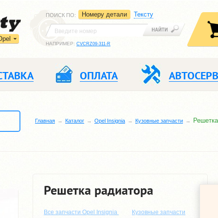
Номеру детали
Тексту
ПОИСК ПО
:
Opel
НАПРИМЕР:
CVCRZ09-311-R
СТАВКА
ОПЛАТА
АВТОСЕР
Решетка
Главная
Каталог
Opel Insignia
Кузовные запчасти
Решетка радиатора
Все запчасти Opel Insignia
Кузовные запчасти