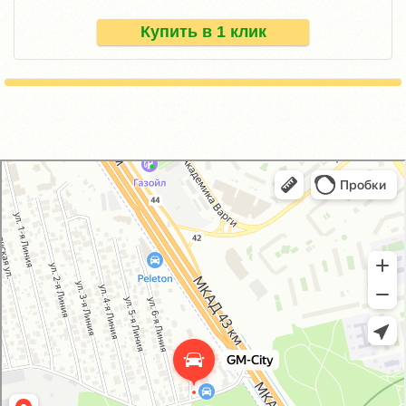
Купить в 1 клик
GM-City&VAG-Repair
Автосервис, автотехцентр в Москве
Магазин автозапчастей и автотоваров в Москве