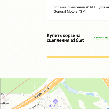
Корзина сцепления A16LET для ав
General Motors (GM).
Купить корзина
Уточнить
сцепления a16let
GM-City&VAG-Repair
Автосервис, автотехцентр в Москве
Магазин автозапчастей и автотоваров в Москве