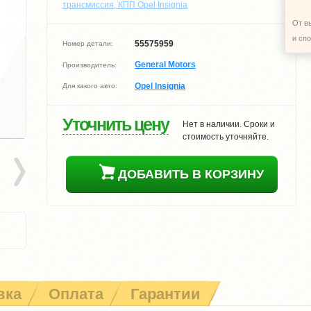
трансмиссия, КПП Opel Insignia
От в
и сп
55575959
Номер детали:
General Motors
Производитель:
Opel Insignia
Для какого авто:
Уточнить цену
Нет в наличии. Сроки и
стоимость уточняйте.
ДОБАВИТЬ В КОРЗИНУ
вка
Оплата
Гарантии