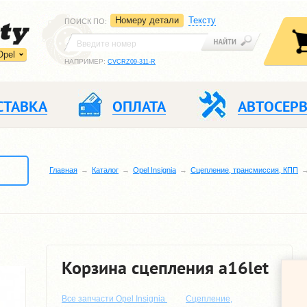
Номеру детали
Тексту
ПОИСК ПО
:
Opel
НАПРИМЕР:
CVCRZ09-311-R
СТАВКА
ОПЛАТА
АВТОСЕР
Главная
Каталог
Opel Insignia
Сцепление, трансмиссия, КПП
Корзина сцепления a16let
Все запчасти Opel Insignia
Сцепление,