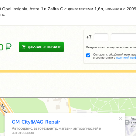
pel Insignia, Astra J и Zafira C с двигателями 1,6л, начиная с 200
rs.
+7
60
ДОБАВИТЬ В КОРЗИНУ
Введите только номер телефона, если
Согласен с обработкой моих пе
в соответствии с
политикой кон