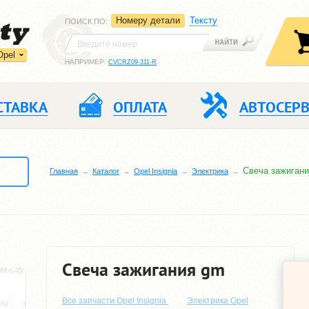
Номеру детали
Тексту
ПОИСК ПО
:
Opel
НАПРИМЕР:
CVCRZ09-311-R
СТАВКА
ОПЛАТА
АВТОСЕР
Свеча зажиган
Главная
Каталог
Opel Insignia
Электрика
Свеча зажигания gm
Все запчасти Opel Insignia
Электрика Opel