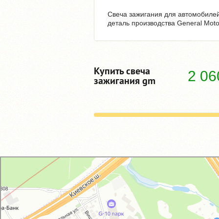
Свеча зажигания для автомобилей O
деталь производства General Moto
Купить свеча
2 0
зажигания gm
GM-City&VAG-Repair
Автосервис, автотехцентр в Москве
Магазин автозапчастей и автотоваров в Москве