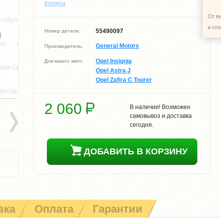
Insignia
От в
и сп
55490097
Номер детали:
General Motors
Производитель:
Opel Insignia
Для какого авто:
Opel Astra J
Opel Zafira C Tourer
2 060
В наличии! Возможен
самовывоз и доставка
сегодня.
ДОБАВИТЬ В КОРЗИНУ
вка
Оплата
Гарантии