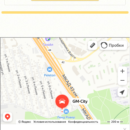
GM-City&VAG-Repair
Автосервис, автотехцентр в Москве
Магазин автозапчастей и автотоваров в Москве