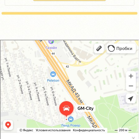
GM-City&VAG-Repair
Автосервис, автотехцентр в Москве
Магазин автозапчастей и автотоваров в Москве