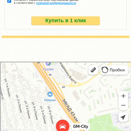
Согласен с обработкой моих персональных данных
в соответствии с
политикой конфиденциальности
Купить в 1 клик
GM-City&VAG-Repair
Автосервис, автотехцентр в Москве
Магазин автозапчастей и автотоваров в Москве