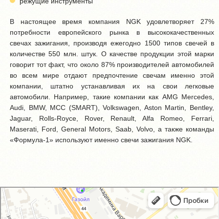
режущие инструменты
В настоящее время компания NGK удовлетворяет 27%
потребности европейского рынка в высококачественных
свечах зажигания, производя ежегодно 1500 типов свечей в
количестве 550 млн. штук. О качестве продукции этой марки
говорит тот факт, что около 87% производителей автомобилей
во всем мире отдают предпочтение свечам именно этой
компании, штатно устанавливая их на свои легковые
автомобили. Например, такие компании как AMG Mercedes,
Audi, BMW, MCC (SMART), Volkswagen, Aston Martin, Bentley,
Jaguar, Rolls-Royce, Rover, Renault, Alfa Romeo, Ferrari,
Maserati, Ford, General Motors, Saab, Volvo, а также команды
«Формула-1» используют именно свечи зажигания NGK.
GM-City&VAG-Repair
Автосервис, автотехцентр в Москве
Магазин автозапчастей и автотоваров в Москве