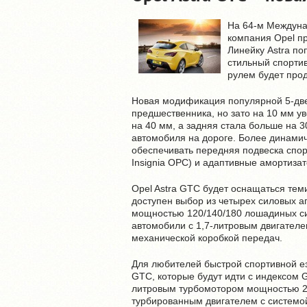
На 64-м Междуна
компания Opel пр
Линейку Astra п
стильный спорти
рулем будет прод
Новая модификация популярной 5-две
предшественника, но зато на 10 мм у
на 40 мм, а задняя стала больше на 3
автомобиля на дороге. Более динами
обеспечивать передняя подвеска спорт
Insignia OPC) и адаптивные амортиза
Opel Astra GTC будет оснащаться теми
доступен выбор из четырех силовых а
мощностью 120/140/180 лошадиных сил
автомобили с 1,7-литровым двигателе
механической коробкой передач.
Для любителей быстрой спортивной е
GTC, которые будут идти с индексом G
литровым турбомотором мощностью 20
турбированным двигателем с системой