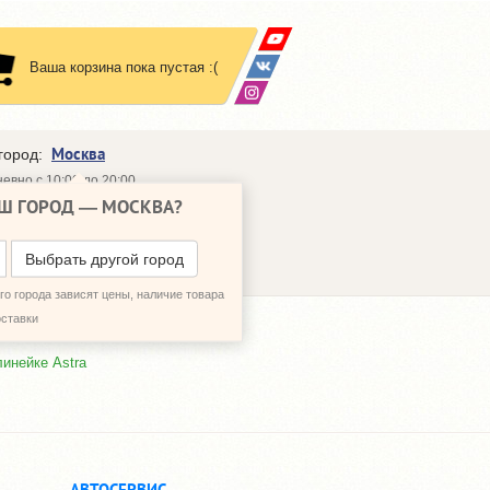
Ваша корзина пока пустая :(
Москва
город:
евно с 10:00 до 20:00
Ш ГОРОД —
МОСКВА
?
648-64-30
95)
648-64-20
95)
ЗВОНИТЬ МНЕ
Выбрать другой город
о города зависят цены, наличие товара
оставки
линейке Astra
АВТОСЕРВИС