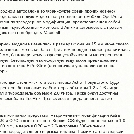
родном автосалоне во Франкфурте среди прочих новинок
едставила новую модель популярного автомобиля Opel Astra.
ополнила трехдверная модификация, представляющая собой
вный «купеобразный» хэтчбек. В Англии автомобиль с правым
аваться под брендом Vauxhall.
рной модели изменилась в размерах: она на 15 мм ниже своего
величилась колесная база. При этом передняя колея увеличилась
0 мм, благодаря чему возросла устойчивость и маневренность
чную, безопасную и комфортную езду также предназначены
ивного типа HiPerStrur (аналогичная устанавливается на
торы.
 же двигателями, что и вся линейка Astra. Покупателю будет
грегатов: бензиновые турбомоторы объемом 1,2 и 1,6 литра
 и турбодизель объемом 2,0 литра. Также будут доступны
м семейства EcoFlex. Трансмиссия представлена только
зды компания представит «заряженные» модификации Astra
Si и OPC соответственно. Версия GSi будет поставляться с 1,6-
0 л.с., а версия OPC – c 2,0-литровым 300-сильным
 непосредственного впрыска топлива. Помимо этого в версии