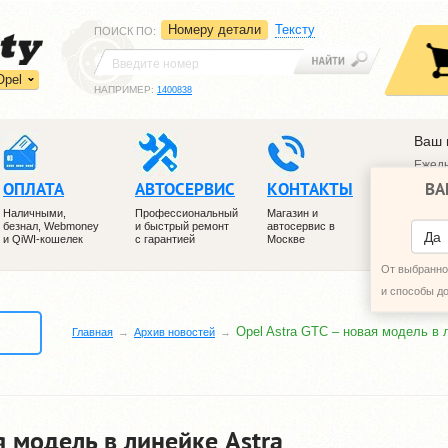
Номеру детали
Тексту
ПОИСК ПО
:
Opel
НАПРИМЕР:
1400838
Ваш 
Ежедн
ВА
ОПЛАТА
АВТОСЕРВИС
КОНТАКТЫ
+7 (4
+7 (4
Наличными,
Профессиональный
Магазин и
безнал, Webmoney
и быстрый ремонт
автосервис в
ПЕРЕ
Да
и QiWI-кошелек
с гарантией
Москве
От выбранног
и способы д
Opel Astra GTC – новая модель в 
Главная
Архив новоcтей
я модель в линейке Astra