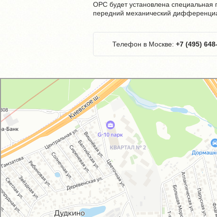
OPC будет установлена специальная п
передний механический дифференциа
Телефон в Москве:
+7 (495) 648
GM-City&VAG-Repair
Автосервис, автотехцентр в Москве
Магазин автозапчастей и автотоваров в Москве