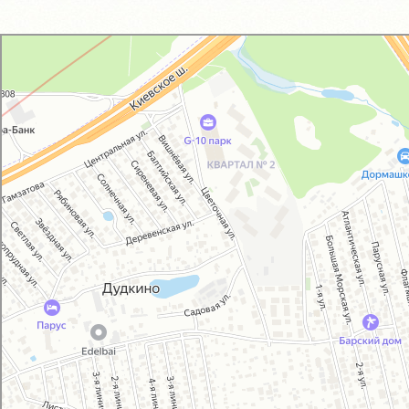
GM-City&VAG-Repair
Автосервис, автотехцентр в Москве
Магазин автозапчастей и автотоваров в Москве