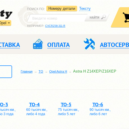
Номеру детали
Тексту
ПОИСК ПО
:
Opel
НАПРИМЕР:
CVCRZ09-311-R
СТАВКА
ОПЛАТА
АВТОСЕР
Astra H Z14XEP/Z16XEP
Главная
TO
Opel Astra H
ТО-3
ТО-4
ТО-5
ТО-6
тысяч км.,
60 тысяч км.,
75 тысяч км.,
90 тысяч км.,
о 3 года
либо 4 года
либо 5 лет
либо 6 лет