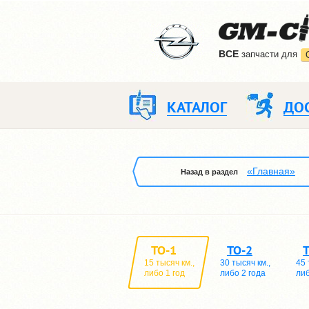
ВCE
запчасти для
КАТАЛОГ
ДО
«Главная»
Назад в раздел
ТО-1
ТО-2
15 тысяч км.,
30 тысяч км.,
45 
либо 1 год
либо 2 года
либ