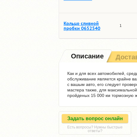
Кольцо сливной
1
пробки 0652540
Описание
Доста
Как и для всех автомобилей, среди
обслуживание является крайне ва
с вашым авто, его следует провер
мастера также, для максимальной
пройденых 15 000 км тормозную ж
Задать вопрос онлайн
Есть вопросы? Нужны быстрые
ответы?