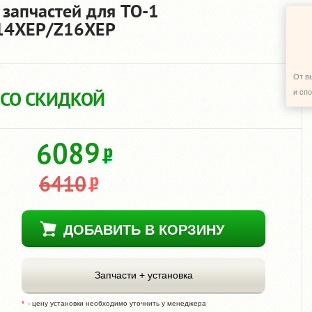
 запчастей для TO-1
Z14XEP/Z16XEP
От в
 СО СКИДКОЙ
и сп
6089
6410
ДОБАВИТЬ В КОРЗИНУ
Запчасти + установка
- цену установки необходимо уточнить у менеджера