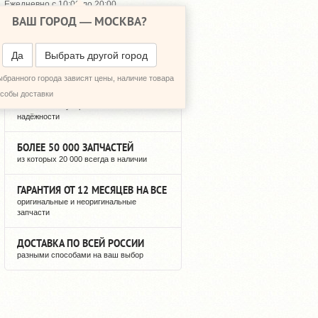
Ежедневно с 10:00 до 20:00
ВАШ ГОРОД —
МОСКВА
?
648-64-30
+7 (495)
648-64-20
+7 (495)
ПЕРЕЗВОНИТЬ МНЕ
Да
Выбрать другой город
ыбранного города зависят цены, наличие товара
12 ЛЕТ РЕГУЛЯРНЫХ ПОСТАВОК
особы доставки
можете быть уверены в нашей
надёжности
БОЛЕЕ 50 000 ЗАПЧАСТЕЙ
из которых 20 000 всегда в наличии
ГАРАНТИЯ ОТ 12 МЕСЯЦЕВ НА ВСЕ
оригинальные и неоригинальные
запчасти
ДОСТАВКА ПО ВСЕЙ РОССИИ
разными способами на ваш выбор