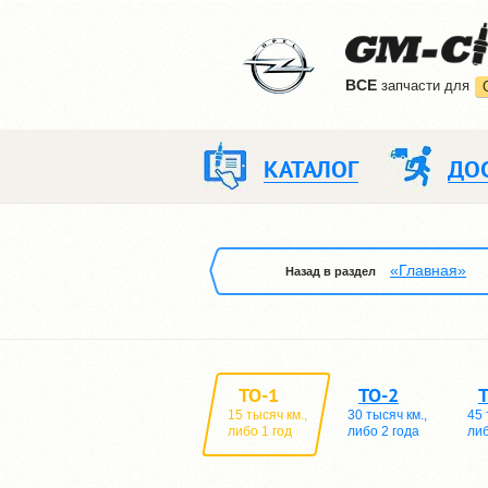
ВCE
запчасти для
КАТАЛОГ
ДО
«Главная»
Назад в раздел
ТО-1
ТО-2
15 тысяч км.,
30 тысяч км.,
45 
либо 1 год
либо 2 года
либ