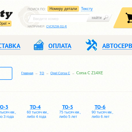
Номеру детали
Тексту
ПОИСК ПО
:
Opel
НАПРИМЕР:
CVCRZ09-311-R
СТАВКА
ОПЛАТА
АВТОСЕР
Corsa C Z14XE
Главная
TO
Opel Corsa C
ТО-3
ТО-4
ТО-5
ТО-6
тысяч км.,
60 тысяч км.,
75 тысяч км.,
90 тысяч км.,
о 3 года
либо 4 года
либо 5 лет
либо 6 лет