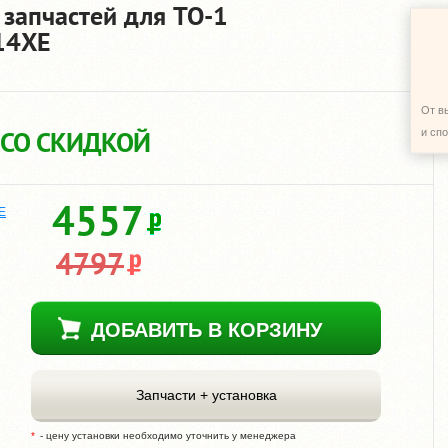
 запчастей для TO-1
Z14XE
От в
 СО СКИДКОЙ
и сп
4557
E
4797
ДОБАВИТЬ В КОРЗИНУ
Запчасти + установка
- цену установки необходимо уточнить у менеджера