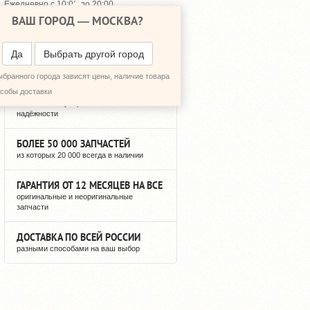
Ежедневно с 10:00 до 20:00
ВАШ ГОРОД —
МОСКВА
?
648-64-30
+7 (495)
648-64-20
+7 (495)
ПЕРЕЗВОНИТЬ МНЕ
Да
Выбрать другой город
ыбранного города зависят цены, наличие товара
12 ЛЕТ РЕГУЛЯРНЫХ ПОСТАВОК
особы доставки
можете быть уверены в нашей
надёжности
БОЛЕЕ 50 000 ЗАПЧАСТЕЙ
из которых 20 000 всегда в наличии
ГАРАНТИЯ ОТ 12 МЕСЯЦЕВ НА ВСЕ
оригинальные и неоригинальные
запчасти
ДОСТАВКА ПО ВСЕЙ РОССИИ
разными способами на ваш выбор