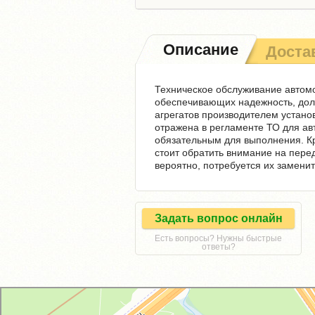
Описание
Доста
Техническое обслуживание автомо
обеспечивающих надежность, долг
агрегатов производителем устано
отражена в регламенте ТО для а
обязательным для выполнения. К
стоит обратить внимание на пере
вероятно, потребуется их заменит
Задать вопрос онлайн
Есть вопросы? Нужны быстрые
ответы?
GM-City&VAG-Repair
Автосервис, автотехцентр в Москве
Магазин автозапчастей и автотоваров в Москве