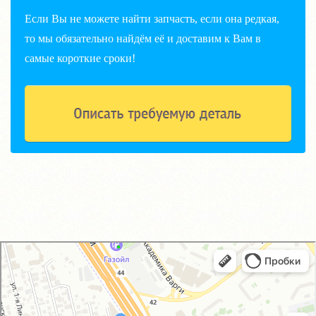
Если Вы не можете найти запчасть, если она редкая,
то мы обязательно найдём её и доставим к Вам в
самые короткие сроки!
GM-City&VAG-Repair
Автосервис, автотехцентр в Москве
Магазин автозапчастей и автотоваров в Москве